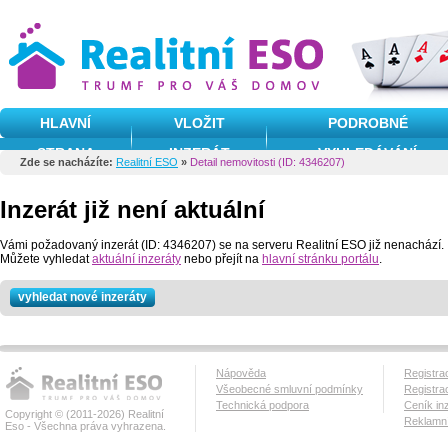
HLAVNÍ
VLOŽIT
PODROBNÉ
STRANA
INZERÁT
VYHLEDÁVÁNÍ
Zde se nacházíte:
Realitní ESO
»
Detail nemovitosti (ID: 4346207)
Inzerát již není aktuální
Vámi požadovaný inzerát (ID: 4346207) se na serveru Realitní ESO již nenachází.
Můžete vyhledat
aktuální inzeráty
nebo přejít na
hlavní stránku portálu
.
vyhledat nové inzeráty
Nápověda
Registra
Všeobecné smluvní podmínky
Registra
Technická podpora
Ceník in
Copyright © (2011-2026) Realitní
Reklamní
Eso - Všechna práva vyhrazena.