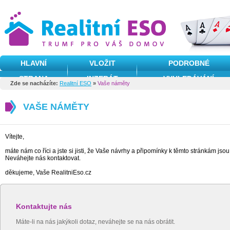
HLAVNÍ
VLOŽIT
PODROBNÉ
STRANA
INZERÁT
VYHLEDÁVÁNÍ
Zde se nacházíte:
Realitní ESO
»
Vaše náměty
VAŠE NÁMĚTY
Vítejte,
máte nám co říci a jste si jisti, že Vaše návrhy a připomínky k těmto stránkám js
Neváhejte nás kontaktovat.
děkujeme, Vaše RealitniEso.cz
Kontaktujte nás
Máte-li na nás jakýkoli dotaz, neváhejte se na nás obrátit.