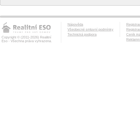
Nápověda
Registra
Všeobecné smluvní podmínky
Registra
Technická podpora
Ceník in
Copyright © (2011-2026) Realitní
Reklamní
Eso - Všechna práva vyhrazena.