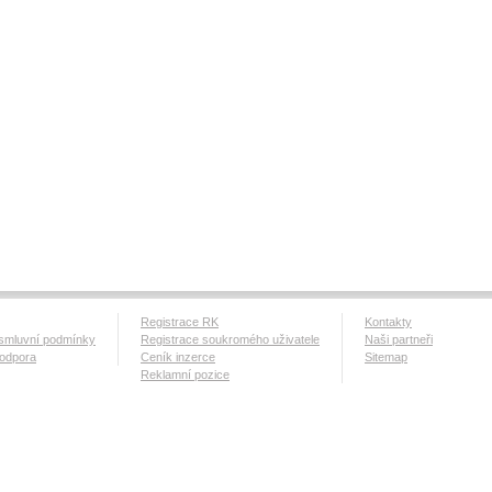
Registrace RK
Kontakty
smluvní podmínky
Registrace soukromého uživatele
Naši partneři
podpora
Ceník inzerce
Sitemap
Reklamní pozice