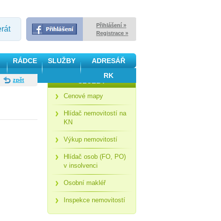
Přihlášení »
erát
Registrace »
RÁDCE
SLUŽBY
ADRESÁŘ
RK
zpět
SLUŽBY
Cenové mapy
Hlídač nemovitostí na
KN
Výkup nemovitostí
Hlídač osob (FO, PO)
v insolvenci
Osobní makléř
Inspekce nemovitostí