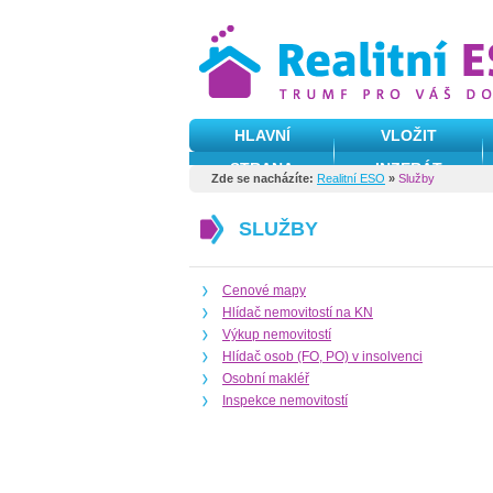
HLAVNÍ
VLOŽIT
STRANA
INZERÁT
Zde se nacházíte:
Realitní ESO
»
Služby
SLUŽBY
Cenové mapy
Hlídač nemovitostí na KN
Výkup nemovitostí
Hlídač osob (FO, PO) v insolvenci
Osobní makléř
Inspekce nemovitostí