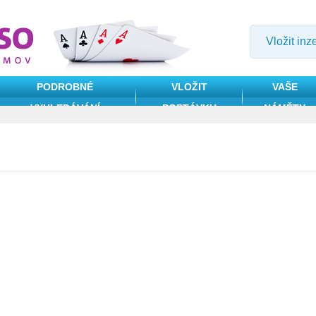
Vložit inz
PODROBNÉ
VLOŽIT
VAŠE
VYHLEDÁVÁNÍ
POPTÁVKU
NÁMĚTY