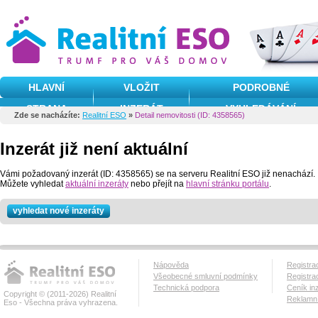
HLAVNÍ
VLOŽIT
PODROBNÉ
STRANA
INZERÁT
VYHLEDÁVÁNÍ
Zde se nacházíte:
Realitní ESO
»
Detail nemovitosti (ID: 4358565)
Inzerát již není aktuální
Vámi požadovaný inzerát (ID: 4358565) se na serveru Realitní ESO již nenachází.
Můžete vyhledat
aktuální inzeráty
nebo přejít na
hlavní stránku portálu
.
vyhledat nové inzeráty
Nápověda
Registra
Všeobecné smluvní podmínky
Registra
Technická podpora
Ceník in
Copyright © (2011-2026) Realitní
Reklamní
Eso - Všechna práva vyhrazena.