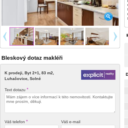
Bleskový dotaz makléři
K prodeji, Byt 2+1, 83 m2,
D
Luhačovice, Solné
*
Text dotazu
*
Váš telefon
Váš e-mail