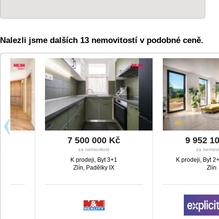
Nalezli jsme dalších 13 nemovitostí v podobné ceně.
7 500 000 Kč
9 952 107 Kč
za nemovitost
za nemovitost
K prodeji, Byt 3+1
K prodeji, Byt 2+kk, 101 
Zlín, Padělky IX
Zlín