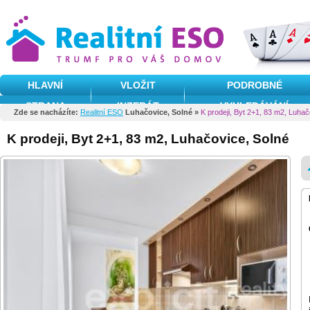
HLAVNÍ
VLOŽIT
PODROBNÉ
STRANA
INZERÁT
VYHLEDÁVÁNÍ
Zde se nacházíte:
Realitní ESO
Luhačovice, Solné »
K prodeji, Byt 2+1, 83 m2, Luhač
K prodeji, Byt 2+1, 83 m2, Luhačovice, Solné