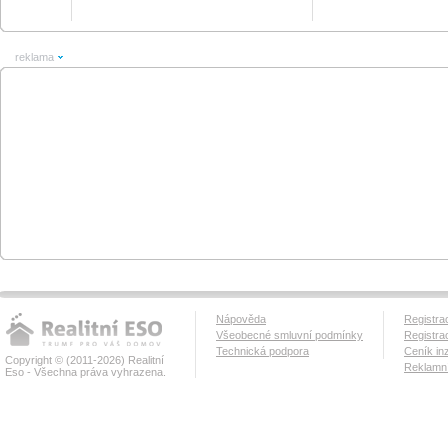
reklama
Nápověda
Registra
Všeobecné smluvní podmínky
Registra
Technická podpora
Ceník in
Copyright © (2011-2026) Realitní
Reklamní
Eso - Všechna práva vyhrazena.