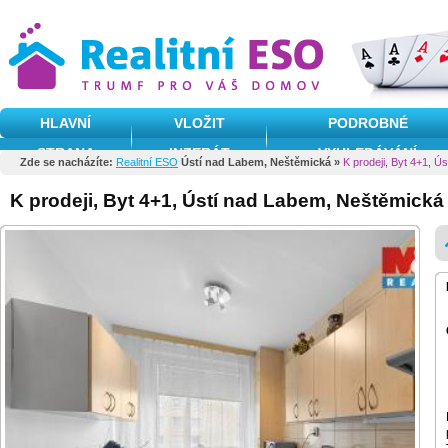
HLAVNÍ
VLOŽIT
PODROBNÉ
STRANA
INZERÁT
VYHLEDÁVÁNÍ
Zde se nacházíte:
Realitní ESO
Ústí nad Labem, Neštěmická »
K prodeji, Byt 4+1, 
K prodeji, Byt 4+1, Ústí nad Labem, Neštěmická