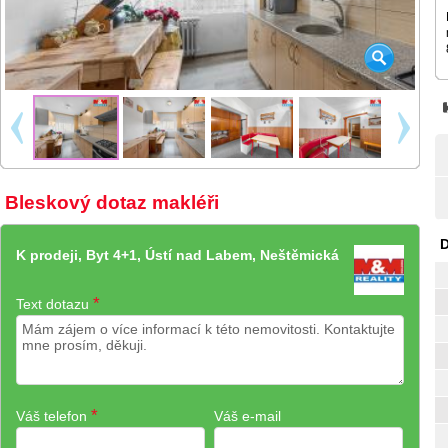
Bleskový dotaz makléři
D
K prodeji, Byt 4+1, Ústí nad Labem, Neštěmická
*
Text dotazu
*
Váš telefon
Váš e-mail