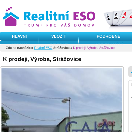
HLAVNÍ
VLOŽIT
PODROBNÉ
STRANA
INZERÁT
VYHLEDÁVÁNÍ
Zde se nacházíte:
Realitní ESO
Strážovice »
K prodeji, Výroba, Strážovice
K prodeji, Výroba, Strážovice