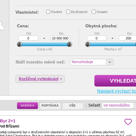
Vlastnictví:
Osobní
Družstevní
Ostatní
Cena:
Obytná plocha:
Od:
Do:
Od:
Do:
-
-
2
Cena v Kč
Plocha v m
Stáří inzerátu méně než:
Nerozhoduje
Rozšířené vyhledávání
VYHLEDA
Nastavit výchozí h
Seřadit
od nejnovějšího
NABÍDKA
POPTÁVKA
VŠE
 Byt 2+1
od Břízami
deji vybavený byt v družstevním vlastnictví o dispozici 2+1 s užitnou plochou 52 m²,
dné části Chomutova. Byt je v dobrém stavu a byl prakticky upraven na dispozici 3+1, což