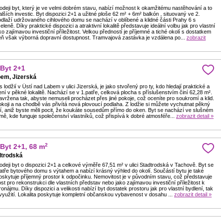
deji byt, který je ve velmi dobrém stavu, nabízí možnost k okamžitému nastěhování a to
alších investic. Byt dispozici 2+1 a užitné ploše 62 m² + 6m² balkón , situovaný ve 2.
laží udržovaného cihlového domu se nachází v oblíbené a klidné části Prahy 6 s
leně. Díky praktické dispozici a atraktivní lokalitě představuje ideální volbu jak pro vlastní
ako zajímavou investiční příležitost. Velkou předností je příjemné a tiché okolí s dostatkem
eň však výborná dopravní dostupnost. Tramvajová zastávka je vzdálena po...
zobrazit
 Byt 2+1
bem, Jizerská
s lodžií v Ústí nad Labem v ulici Jizerská, je jako stvořený pro ty, kdo hledají praktické a
ní v pěkné lokalitě. Nachází se v 1.patře, celková plocha s příslušenstvím činí 62,28 m².
avržena tak, abyste nemuseli procházet přes jiné pokoje, což oceníte pro soukromí a klid.
koji a na chodbě vás přivítá nová plovoucí podlaha. Z lodžie si můžete vychutnat pěkný
lí, aniž byste měli pocit, že koukáte sousedům přímo do oken. Byt se nachází ve slušném
ě, kde funguje společenství vlastníků, což přispívá k dobré atmosféře...
zobrazit detail »
2
 Byt 2+1, 68 m
dtrodská
deji byt o dispozici 2+1 a celkové výměře 67,51 m² v ulici Stadtrodská v Tachově. Byt se
atře bytového domu s výtahem a nabízí krásný výhled do okolí. Součástí bytu je také
poskytuje příjemný prostor k odpočinku. Nemovitost je v původním stavu, což představuje
tost pro rekonstrukci dle vlastních představ nebo jako zajímavou investiční příležitost k
nájmu. Díky dispozici a velikosti nabízí byt dostatek prostoru jak pro vlastní bydlení, tak
 využití. Lokalita poskytuje kompletní občanskou vybavenost v dosahu ...
zobrazit detail »