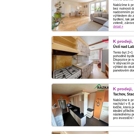
Nabízíme k pro
bez nutnosti d
nadzemním pod
výhledem do ze
bydlení, tak j
zeleně, zárov
detail »
K prodeji,
Ústí nad La
Tento byt 2+1 
pohodlné bydle
Dispozice je n
V obývacím po
výhled do oko
panelovém dom
K prodeji,
Tachov, Sta
Nabízíme k pro
nachází v 8. p
lodžie, která 
ideální příleži
následnému pro
pro investiční