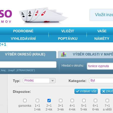
Vložit inz
PODROBNÉ
VLOŽIT
VAŠE
VYHLEDÁVÁNÍ
POPTÁVKU
NÁMĚTY
2+1
VÝBĚR OKRESŮ (KRAJE)
VÝBĚR OBLASTI V MAP
Hledat v okruhu:
funkce vypnuta
, kraj... (např: „STRAKONICE“)
Typ:
Prodej
Kategorie:
Byt
Dispozice:
VYBRAT VŠE
ZRUŠ
garsonka
1+1
2+1
3+1
4+1
5+1
6+1
7+1
1+kk
2+kk
3+kk
4+kk
5+kk
6+kk
a větší