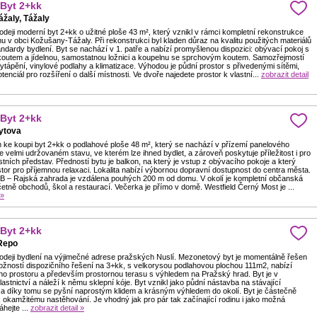
 Byt 2+kk
žaly, Tážaly
deji moderní byt 2+kk o užitné ploše 43 m², který vznikl v rámci kompletní rekonstrukce
 v obci Kožušany-Tážaly. Při rekonstrukci byl kladen důraz na kvalitu použitých materiálů
ndardy bydlení. Byt se nachází v 1. patře a nabízí promyšlenou dispozici: obývací pokoj s
utem a jídelnou, samostatnou ložnici a koupelnu se sprchovým koutem. Samozřejmostí
ytápění, vinylové podlahy a klimatizace. Výhodou je půdní prostor s přivedenými sítěmi,
otenciál pro rozšíření o další místnosti. Ve dvoře najedete prostor k vlastní...
zobrazit detail
 Byt 2+kk
rytova
ke koupi byt 2+kk o podlahové ploše 48 m², který se nachází v přízemí panelového
e velmi udržovaném stavu, ve kterém lze ihned bydlet, a zároveň poskytuje příležitost i pro
stních představ. Předností bytu je balkon, na který je vstup z obývacího pokoje a který
tor pro příjemnou relaxaci. Lokalita nabízí výbornou dopravní dostupnost do centra města.
 B – Rajská zahrada je vzdálena pouhých 200 m od domu. V okolí je kompletní občanská
tně obchodů, škol a restaurací. Večerka je přímo v domě. Westfield Černý Most je ...
 »
 Byt 2+kk
Repo
odeji bydlení na výjimečné adrese pražských Nuslí. Mezonetový byt je momentálně řešen
ožností dispozičního řešení na 3+kk, s velkorysou podlahovou plochou 111m2, nabízí
o prostoru a především prostornou terasu s výhledem na Pražský hrad. Byt je v
astnictví a náleží k němu sklepní kóje. Byt vznikl jako půdní nástavba na stávající
a díky tomu se pyšní naprostým klidem a krásným výhledem do okolí. Byt je částečně
 okamžitému nastěhování. Je vhodný jak pro pár tak začínající rodinu i jako možná
áhejte ...
zobrazit detail »