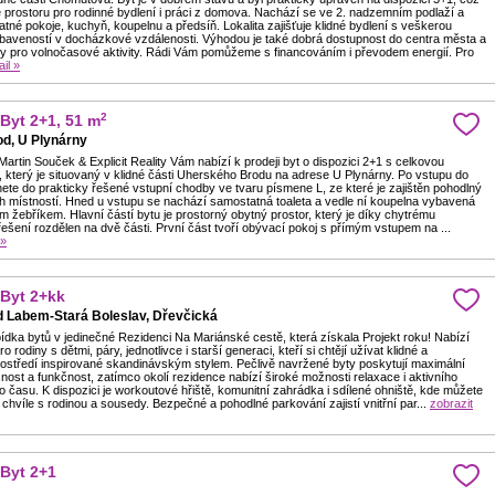
 prostoru pro rodinné bydlení i práci z domova. Nachází se ve 2. nadzemním podlaží a
tné pokoje, kuchyň, koupelnu a předsíň. Lokalita zajišťuje klidné bydlení s veškerou
aveností v docházkové vzdálenosti. Výhodou je také dobrá dostupnost do centra města a
ody pro volnočasové aktivity. Rádi Vám pomůžeme s financováním i převodem energií. Pro
ail »
2
 Byt 2+1, 51 m
d, U Plynárny
Martin Souček & Explicit Reality Vám nabízí k prodeji byt o dispozici 2+1 s celkovou
 který je situovaný v klidné části Uherského Brodu na adrese U Plynárny. Po vstupu do
ete do prakticky řešené vstupní chodby ve tvaru písmene L, ze které je zajištěn pohodlný
h místností. Hned u vstupu se nachází samostatná toaleta a vedle ní koupelna vybavená
 žebříkem. Hlavní částí bytu je prostorný obytný prostor, který je díky chytrému
ešení rozdělen na dvě části. První část tvoří obývací pokoj s přímým vstupem na ...
 »
 Byt 2+kk
 Labem-Stará Boleslav, Dřevčická
ídka bytů v jedinečné Rezidenci Na Mariánské cestě, která získala Projekt roku! Nabízí
ro rodiny s dětmi, páry, jednotlivce i starší generaci, kteří si chtějí užívat klidné a
ostředí inspirované skandinávským stylem. Pečlivě navržené byty poskytují maximální
nost a funkčnost, zatímco okolí rezidence nabízí široké možnosti relaxace i aktivního
o času. K dispozici je workoutové hřiště, komunitní zahrádka i sdílené ohniště, kde můžete
é chvíle s rodinou a sousedy. Bezpečné a pohodlné parkování zajistí vnitřní par...
zobrazit
 Byt 2+1