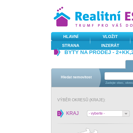
HLAVNÍ
VLOŽIT
STRANA
INZERÁT
BYTY NA PRODEJ - 2+KK,
Hledat nemovitost
Zadejte obec, okres
VÝBĚR OKRESŮ (KRAJE):
KRAJ
1
- vyberte -