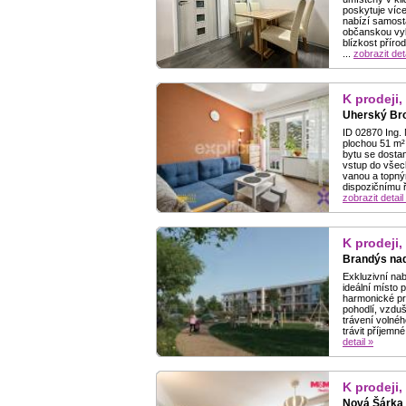
poskytuje více
nabízí samosta
občanskou vyb
blízkost přír
...
zobrazit det
K prodeji,
Uherský Bro
ID 02870 Ing. 
plochou 51 m²,
bytu se dostan
vstup do všec
vanou a topným
dispozičnímu ř
zobrazit detail
K prodeji,
Brandýs nad
Exkluzivní nab
ideální místo p
harmonické pr
pohodlí, vzduš
trávení volnéh
trávit příjemn
detail »
K prodeji,
Nová Šárka