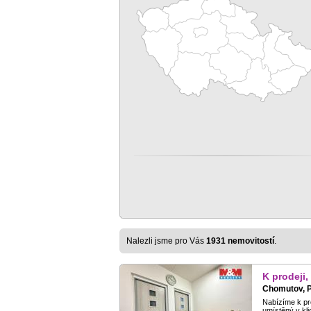
Nalezli jsme pro Vás
1931 nemovitostí
.
K prodeji,
Chomutov, P
Nabízíme k pro
umístěný v kli