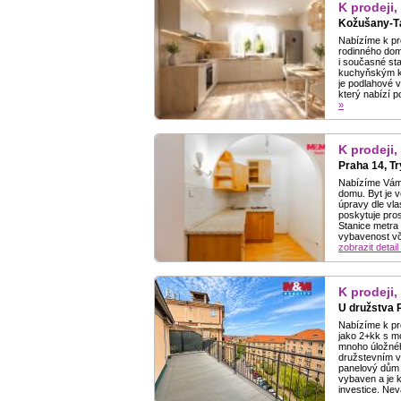
K prodeji,
Kožušany-Tá
Nabízíme k pro
rodinného domu
i současné sta
kuchyňským ko
je podlahové v
který nabízí p
»
K prodeji,
Praha 14, T
Nabízíme Vám 
domu. Byt je v
úpravy dle vla
poskytuje pros
Stanice metra
vybavenost vče
zobrazit detail
K prodeji,
U družstva 
Nabízíme k pr
jako 2+kk s m
mnoho úložnéh
družstevním vl
panelový dům 
vybaven a je k
investice. Nev