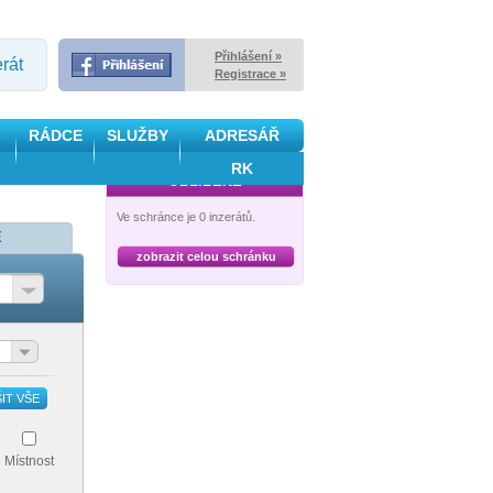
Přihlášení »
erát
Registrace »
RÁDCE
SLUŽBY
ADRESÁŘ
RK
OBLÍBENÉ
Ve schránce je 0 inzerátů.
Ě
zobrazit celou schránku
IT VŠE
Místnost