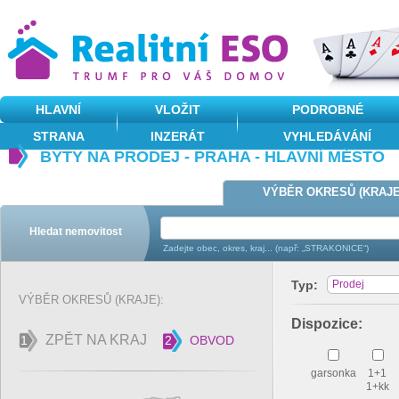
HLAVNÍ
VLOŽIT
PODROBNÉ
STRANA
INZERÁT
VYHLEDÁVÁNÍ
BYTY NA PRODEJ - PRAHA - HLAVNÍ MĚSTO
VÝBĚR OKRESŮ (KRAJE
Hledat nemovitost
Zadejte obec, okres, kraj... (např: „STRAKONICE“)
Typ:
Prodej
VÝBĚR OKRESŮ (KRAJE):
Dispozice:
ZPĚT NA KRAJ
1
2
OBVOD
garsonka
1+1
1+kk