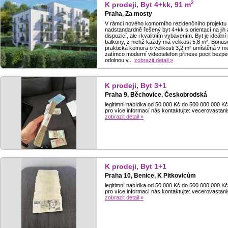
2
K prodeji, Byt 4+kk, 91 m
Praha, Za mosty
V rámci nového komorního rezidenčního projektu 
nadstandardně řešený byt 4+kk s orientací na ji
dispozicí, ale i kvalitním vybavením. Byt je ideál
balkony, z nichž každý má velikost 5,8 m². Bonu
praktická komora o velikosti 3,2 m² umístěná v me
zatímco moderní videotelefon přinese pocit bezpe
odolnou v...
zobrazit detail »
K prodeji, Byt 3+1
Praha 9, Běchovice, Českobrodská
legitimní nabídka od 50 000 Kč do 500 000 000 Kč s
pro více informací nás kontaktujte: vecerovast
zobrazit detail »
K prodeji, Byt 1+1
Praha 10, Benice, K Pitkovicům
legitimní nabídka od 50 000 Kč do 500 000 000 Kč s
pro více informací nás kontaktujte: vecerovast
zobrazit detail »