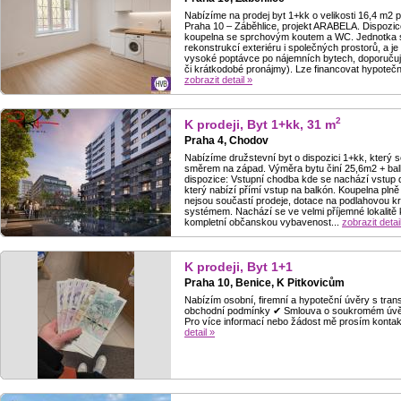
Nabízíme na prodej byt 1+kk o velikosti 16,4 m2 po
Praha 10 – Záběhlice, projekt ARABELA. Dispozi
koupelna se sprchovým koutem a WC. Jednotka se
rekonstrukcí exteriéru i společných prostorů, a je
vysoké poptávce po nájemních bytech, doporučujem
či krátkodobé pronájmy). Lze financovat hypoteční
zobrazit detail »
2
K prodeji, Byt 1+kk, 31 m
Praha 4, Chodov
Nabízíme družstevní byt o dispozici 1+kk, který 
směrem na západ. Výměra bytu činí 25,6m2 + balk
dispozice: Vstupní chodba kde se nachází vstup
který nabízí přímí vstup na balkón. Koupelna p
nejsou součastí prodeje, dotace na podlahovou
systémem. Nachází se ve velmi příjemné lokalitě
kompletní občanskou vybavenost...
zobrazit detai
K prodeji, Byt 1+1
Praha 10, Benice, K Pitkovicům
Nabízím osobní, firemní a hypoteční úvěry s tra
obchodní podmínky ✔ Smlouva o soukromém úvěr
Pro více informací nebo žádost mě prosím kontak
detail »