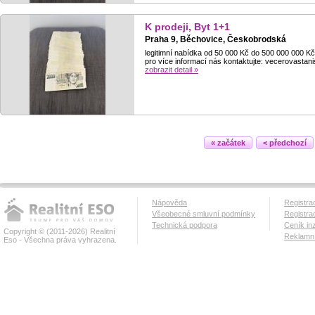
K prodeji, Byt 1+1
Praha 9, Běchovice, Českobrodská
legitimní nabídka od 50 000 Kč do 500 000 000 Kč s
pro více informací nás kontaktujte: vecerovast
zobrazit detail »
« začátek
< předchozí
Nápověda
Registra
Všeobecné smluvní podmínky
Registra
Technická podpora
Ceník in
Copyright © (2011-2026) Realitní
Reklamní
Eso - Všechna práva vyhrazena.