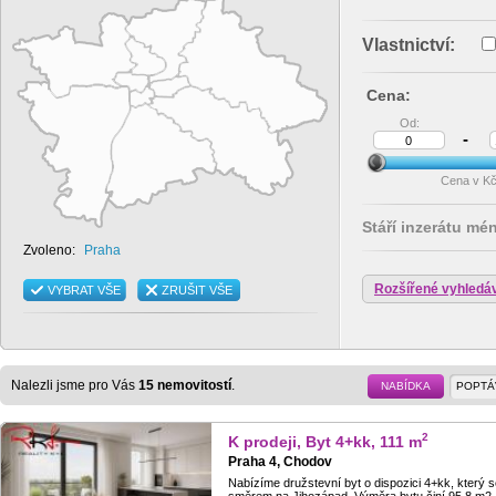
Vlastnictví:
Cena:
Od:
-
Cena v K
Stáří inzerátu mé
Zvoleno:
Praha
Rozšířené vyhledá
VYBRAT VŠE
ZRUŠIT VŠE
Nalezli jsme pro Vás
15 nemovitostí
.
NABÍDKA
POPTÁ
2
K prodeji, Byt 4+kk, 111 m
Praha 4, Chodov
Nabízíme družstevní byt o dispozici 4+kk, který 