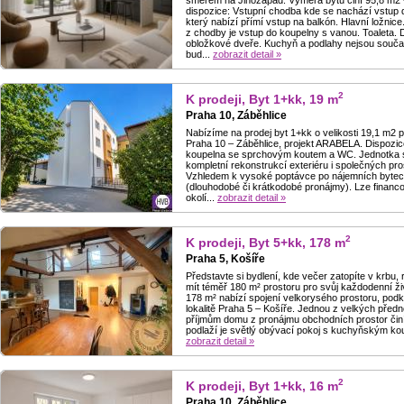
směrem na Jihozápad. Výměra bytu činí 95,8 m2 +
dispozice: Vstupní chodba kde se nachází vstup
který nabízí přímí vstup na balkón. Hlavní ložn
z chodby je vstup do koupelny s vanou. Toaleta. 
obložkové dveře. Kuchyň a podlahy nejsou součas
bud...
zobrazit detail »
2
K prodeji, Byt 1+kk, 19 m
Praha 10, Záběhlice
Nabízíme na prodej byt 1+kk o velikosti 19,1 m2 po
Praha 10 – Záběhlice, projekt ARABELA. Dispozi
koupelna se sprchovým koutem a WC. Jednotka se
kompletní rekonstrukcí exteriéru i společných pros
Vzhledem k vysoké poptávce po nájemních bytech, 
(dlouhodobé či krátkodobé pronájmy). Lze financo
okolí...
zobrazit detail »
2
K prodeji, Byt 5+kk, 178 m
Praha 5, Košíře
Představte si bydlení, kde večer zatopíte v krbu
mít téměř 180 m² prostoru pro svůj každodenní ži
178 m² nabízí spojení velkorysého prostoru, podk
lokalitě Praha 5 – Košíře. Jednou z velkých předn
příjmům domu z pronájmu obchodních prostor čin
podlaží je světlý obývací pokoj s kuchyňským kou
zobrazit detail »
2
K prodeji, Byt 1+kk, 16 m
Praha 10, Záběhlice