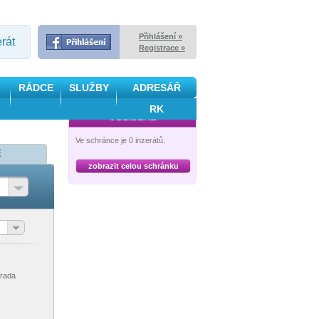
Přihlášení »
erát
Registrace »
RÁDCE
SLUŽBY
ADRESÁŘ
RK
OBLÍBENÉ
Ve schránce je 0 inzerátů.
Ě
zobrazit celou schránku
rada