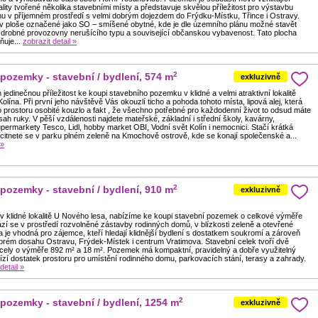
ality tvořené několika stavebními místy a představuje skvělou příležitost pro výstavbu
u v příjemném prostředí s velmi dobrým dojezdem do Frýdku-Místku, Třince i Ostravy.
v ploše označené jako SO – smíšené obytné, kde je dle územního plánu možné stavět
 drobné provozovny nerušícího typu a související občanskou vybavenost. Tato plocha
uje...
zobrazit detail »
2
 pozemky - stavební / bydlení, 574 m
exkluzivně
edinečnou příležitost ke koupi stavebního pozemku v klidné a velmi atraktivní lokalitě
Kolína. Při první jeho návštěvě Vás okouzlí ticho a pohoda tohoto místa, lipová alej, která
 prostoru osobité kouzlo a fakt , že všechno potřebné pro každodenní život to odsud máte
ah ruky. V pěší vzdálenosti najdete mateřské, základní i střední školy, kavárny,
permarkety Tesco, Lidl, hobby market OBI, Vodní svět Kolín i nemocnici. Stačí krátká
citnete se v parku plném zeleně na Kmochově ostrově, kde se konají společenské a...
 »
2
 pozemky - stavební / bydlení, 910 m
exkluzivně
 v klidné lokalitě U Nového lesa, nabízíme ke koupi stavební pozemek o celkové výměře
zí se v prostředí rozvolněné zástavby rodinných domů, v blízkosti zeleně a otevřené
ita je vhodná pro zájemce, kteří hledají klidnější bydlení s dostatkem soukromí a zároveň
dobrém dosahu Ostravu, Frýdek-Místek i centrum Vratimova. Stavební celek tvoří dvě
rcely o výměře 892 m² a 18 m². Pozemek má kompaktní, pravidelný a dobře využitelný
bízí dostatek prostoru pro umístění rodinného domu, parkovacích stání, terasy a zahrady.
detail »
2
 pozemky - stavební / bydlení, 1254 m
exkluzivně