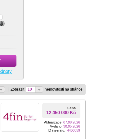
T
odnoty
Zobrazit
10
nemovitostí na stránce
Cena
12 450 000 Kč
Aktualizace:
07.08.2026
Vydáno:
30.05.2026
ID inzerátu:
4406859