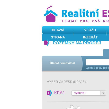
HLAVNÍ
VLOŽIT
STRANA
INZERÁT
POZEMKY NA PRODEJ
Hledat nemovitost
Zadejte obec, okres
VÝBĚR OKRESŮ (KRAJE):
KRAJ
1
- vyberte -