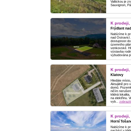
Valtickou je 
Sauvignon, Pál
K prodeji,
Frýdlant nad
Nabízíme k pr
nad Ostravicí.
dostupnost do
územního plán
venkovské. Hl
výstavba rodin
vybudována př
K prodeji,
Klatovy
Hledáte místo,
Aktuálně pro 
domů. Pozemky
ničím nerušený
klidná lokalit
na elektřinu.
vyb...
zobrazit
K prodeji,
Horní Tošan
Nabízíme k pr
nachází v kli