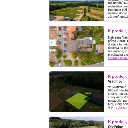
rezidenční lok
rodinného dom
Pozemek leží 
rodinné domy,
zároveň umožň
K prodeji,
Nabízíme Vám j
přímo v srdci 
dodává tomuto
doslova na dos
restaurace, su
procházka a o
zobrazit detail
K prodeji,
Vratimov
Ve Vratimově,
910 m². Nachá
krajiny. Lokal
chtějí mít v 
navazující pa
tvar, který na
V b...
zobrazit 
K prodeji,
Ondřejov