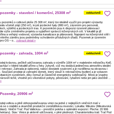
 »
2
 pozemky - stavební / komerční, 25308 m
exkluzivně
 pozemků o celkové ploše 25 308 m², který lze ideálně využít pro projekt výstavby
álu včetně stájí (250 m²), kryté jezdecké haly (880 m²), zázemím pro personál,
loch, výběhů a jezdeckých tras. K pozemkům jsou k dispozici územně plánovací
die výše zmíněného projektu a vyjádření správců inženýrských sítí. V lokalitě je již
řina a veřejný vodovod, výstavba kanalizace je plánovaná. Napojení na inženýrské sítě i
krétního záměru jsou podmíněny schválením příslušných úřadů. Pozemek je územním
pro OS – o...
zobrazit detail »
2
, pozemky - zahrada, 1004 m
exkluzivně
odeji krásnou, pečlivě udržovanou zahradu o výměře 1004 m² v malebném městečku Kelč.
chází v klidné lokalitě přímo u řeky Juhyně, což mu dodává jedinečnou atmosféru ideální
i rekreaci. Zahrada je oplocená, nabízí dostatek soukromí a je rozdělena na okrasnou i
. Součástí prodeje je zahradní domek, který slouží k rekreačnímu bydlení a je vybaven
voltaickým systémem, díky čemuž je částečně energeticky soběstačný. Místo je snadno
zároveň tiché, vhodné pro víkendové pobyty, pěstování, rybaření nebo jen jako útočiště ...
 »
2
, Pozemky, 20906 m
deji velkou a plně obhospodařovanou vinici na jedné z nejlepších viničních tratí v
á se o stabilní a okamžitě produkční zemědělskou investici. Lokalita: Mikulov (Mikulovská
last). Viniční Trať: Pod Valtickou – prestižní poloha s optimální expozicí. Plocha: 20 906
hektaru). Stav: Vinice je aktivně udržovaná, v plné plodnosti. Charakteristika trati: Trať Pod