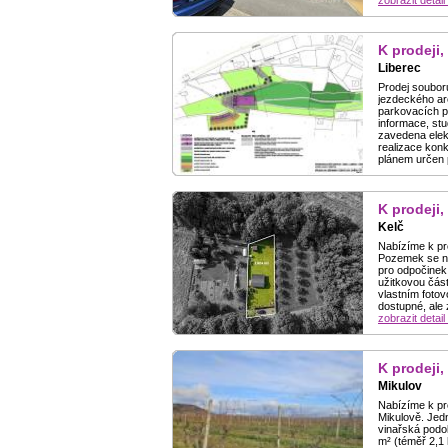
zobrazit detail
K prodeji,
Liberec
Prodej souboru
jezdeckého are
parkovacích p
informace, stu
zavedena elekt
realizace kon
plánem určen 
K prodeji
Kelč
Nabízíme k pr
Pozemek se na
pro odpočinek 
užitkovou část
vlastním foto
dostupné, ale 
zobrazit detail
K prodeji
Mikulov
Nabízíme k pro
Mikulově. Jedn
vinařská podob
m² (téměř 2,1 