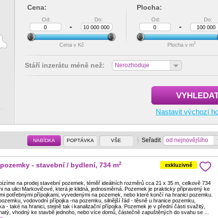
Cena:
Plocha:
Od:
Do:
Od:
Do:
-
-
2
Cena v Kč
Plocha v m
Stáří inzerátu méně než:
Nerozhoduje
VYHLEDA
Nastavit výchozí h
Seřadit
od nejnovějšího
NABÍDKA
POPTÁVKA
VŠE
2
 pozemky - stavební / bydlení, 734 m
exkluzivně
bízíme na prodej stavební pozemek, téměř ideálních rozměrů cca 21 x 35 m, celkově 734
i na ulici Markovičové, která je klidná, jednosměrná. Pozemek je prakticky připravený ke
mi potřebnými přípojkami, vyvedenými na pozemek, nebo které končí na hranici pozemku.
 pozemku, vodovodní přípojka -na pozemku, silnější řád - těsně u hranice pozemku,
ka - také na hranici, stejně tak i kanalizační přípojka. Pozemek je v přední části svažitý,
vinatý, vhodný ke stavbě jednoho, nebo více domů, částečně zapuštěných do svahu se ...