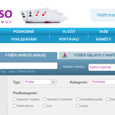
Vložit inz
PODROBNÉ
VLOŽIT
VAŠE
VYHLEDÁVÁNÍ
POPTÁVKU
NÁMĚTY
VÝBĚR OKRESŮ (KRAJE)
VÝBĚR OBLASTI V MAP
Hledat v okruhu:
funkce vypnuta
, kraj... (např: „STRAKONICE“)
Typ:
Prodej
Kategorie:
Pozemky
Podkategorie:
Stavební / bydlení
Stavební / komerční
Zemědělská půda
Zah
Vodní plocha
Les
Louka