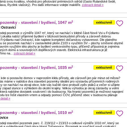
známá svou kvalitou, vhodná pro pěstování prémiových odrůd (často Rulandské šedé,
ava, Ryzlink vlašský). Pro další informace volejte makléře.
zobrazit detail »
2
 pozemky - stavební / bydlení, 1047 m
exkluzivně
 Ostravicí
odeji pozemek o výměře 1047 m², který se nachází v klidné části Nové Vsi u Frýdlantu
 Lokalita nabízí příjemné bydlení v blízkosti beskydské přírody a zároveň dobrou
 Frýdlantu nad Ostravicí, kde najdete kompletní občanskou vybavenost. Dle platného
u se pozemek nachází v zastavitelné ploše Z103 s využitím SV – plochy smíšené obytné
avním využitím této plochy je bydlení venkovského typu, přičemž přípustná je zejména
ných domů a souvisejících doplňkových staveb. Elektrická infrastruktura je již
ímo na...
zobrazit detail »
2
 pozemky - stavební / bydlení, 1035 m
exkluzivně
 kde si postavíte domov v naprostém klidu přírody, ale zároveň jen pár minut od města?
vás máme v nabídce dva stavební pozemky ideální pro výstavbu přízemních rodinných
 se nachází na okraji obce, kde vás každé ráno probudí zpěv ptáků a večer si užijete
 západ slunce s výhledem do okolní krajiny. Velkou výhodou je okraj zástavby a velmi
a, která nabídne dostatek soukromí i do budoucna. Na hranici pozemků je možnost napojení
 Vodu lze řešit vlastním vrtem a odpady pomocí ČOV, přičemž obec v budoucnu plánuje
 detail »
2
 pozemky - stavební / bydlení, 1010 m
exkluzivně
ovice
odeji stavební pozemek parc. č. 219/112 + 213/13 o celkové výměře 1010 m², který se
dné a vyhledávané části obce Horní Tošanovice. Pozemek je součástí nově vznikající