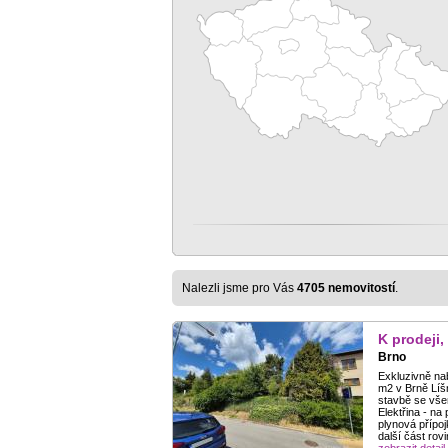
Nalezli jsme pro Vás
4705 nemovitostí
.
K prodeji,
Brno
Exkluzivně na
m2 v Brně Líšn
stavbě se vše
Elektřina - na
plynová přípoj
další část ro