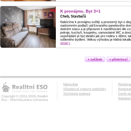
K pronájmu, Byt 3+1
Cheb, Stavbařů
Nabízíme k pronájmu světlý a prostorný byt o disp
nadzemním podlaží udržovaného panelového domu 
dobrém stavu a je připraven k nastěhování dle vz
pokoje, kuchyň, koupelnu, samostatné WC a dosta
uspořádání je byt ideální jak pro rodinu s dětmi, t
sdíleného bydlení. Velkou výhodou je klidná lokal
detail »
« začátek
< předchozí
Nápověda
Registra
Všeobecné smluvní podmínky
Registra
Technická podpora
Ceník in
Copyright © (2011-2026) Realitní
Reklamní
Eso - Všechna práva vyhrazena.