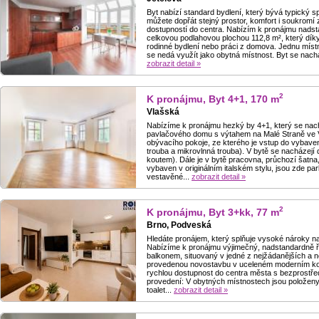
Byt nabízí standard bydlení, který bývá typický s
můžete dopřát stejný prostor, komfort i soukromí
dostupností do centra. Nabízím k pronájmu nadsta
celkovou podlahovou plochou 112,8 m², který dík
rodinné bydlení nebo práci z domova. Jednu místnos
se nedá využít jako obytná místnost. Byt se nach
zobrazit detail »
2
K pronájmu, Byt 4+1, 170 m
Vlašská
Nabízíme k pronájmu hezký by 4+1, který se nac
pavlačového domu s výtahem na Malé Straně ve Vl
obývacího pokoje, ze kterého je vstup do vybav
trouba a mikrovlnná trouba). V bytě se nacházej
koutem). Dále je v bytě pracovna, průchozí šatna, 
vybaven v originálním italském stylu, jsou zde par
vestavěné...
zobrazit detail »
2
K pronájmu, Byt 3+kk, 77 m
Brno, Podveská
Hledáte pronájem, který splňuje vysoké nároky n
Nabízíme k pronájmu výjimečný, nadstandardně ře
balkonem, situovaný v jedné z nejžádanějších a ne
provedenou novostavbu v uceleném moderním komp
rychlou dostupnost do centra města s bezprostředn
provedení: V obytných místnostech jsou položeny 
toalet...
zobrazit detail »