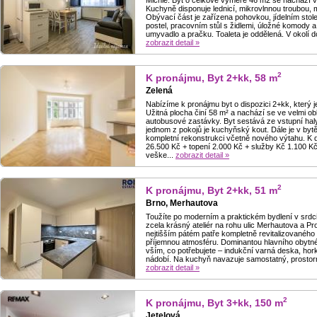
Michle. Byt o celkové výměře 46 m2 se nachází v
Kuchyně disponuje lednicí, mikrovlnnou troubou, 
Obývací část je zařízena pohovkou, jídelním stole
postel, pracovním stůl s židlemi, úložné komody
umyvadlo a pračku. Toaleta je oddělená. V okolí d
zobrazit detail »
2
K pronájmu, Byt 2+kk, 58 m
Zelená
Nabízíme k pronájmu byt o dispozici 2+kk, který 
Užitná plocha činí 58 m² a nachází se ve velmi ob
autobusové zastávky. Byt sestává ze vstupní haly
jednom z pokojů je kuchyňský kout. Dále je v byt
kompletní rekonstrukci včetně nového výtahu. K 
26.500 Kč + topení 2.000 Kč + služby Kč 1.100 Kč/
veške...
zobrazit detail »
2
K pronájmu, Byt 2+kk, 51 m
Brno, Merhautova
Toužíte po moderním a praktickém bydlení v srdci
zcela krásný ateliér na rohu ulic Merhautova a P
nejtišším pátém patře kompletně revitalizovaného
příjemnou atmosféru. Dominantou hlavního obytné
vším, co potřebujete – indukční varná deska, ho
nádobí. Na kuchyň navazuje samostatný, prostorný
zobrazit detail »
2
K pronájmu, Byt 3+kk, 150 m
Jetelová