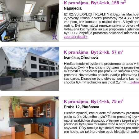
2
K pronájmu, Byt 4+kk, 155 m
Napajedla
ID: 02773 EXPLICIT REALITY & Dagmar Machová
vybavený luxusní a velmi prostorný byt 4+kk s v
vstupem, bez kontaktu s majiteli domu. V bytě ho
rodinu. Byt Vám nabízí reprezentativní prostory vh
Vybavená kuchyňská linka je propojena s jídeln
bytu. U kuchyně je prostorná odkládací místnost na
zobrazit detail »
2
K pronájmu, Byt 2+kk, 57 m
Ivančice, Ořechová
Hledáte moderní bydlení s prostornou terasou v k
dispozici 2+kk v Ivančicích. Byt zaujme promyšle
místností s prostorem pro pračku a sušičku i pra
prostoru. Novostavba po kolaudaci je připravena 
standardu. Dispozice bytu obývací pokoj s kuch
chodba 6,4 m² technická místnost 2,7 m² ...
zobraz
2
K pronájmu, Byt 4+kk, 75 m
Praha 12, Platónova
Hledáte bydlení, kde budete mít dostatek prostoru,
podle svého životního stylu? Tento prostorný byt 4
nabízí praktickou dispozici, příjemné zázemí a sk
předností bytu jsou tři samostatné a neprůchozí 
obyvateli. Díky tomu je byt ideální volbou pro rod
pro hosty, ale také pro více osob hledajících poh