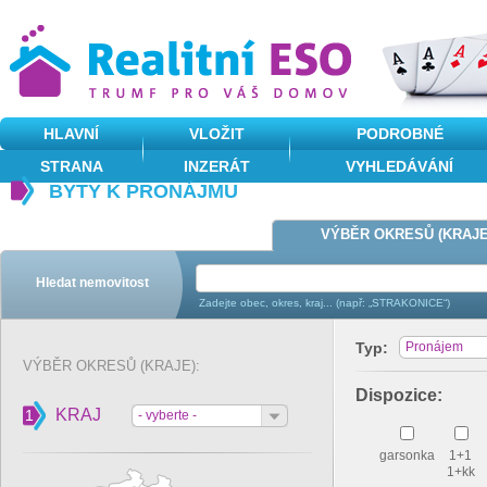
HLAVNÍ
VLOŽIT
PODROBNÉ
STRANA
INZERÁT
VYHLEDÁVÁNÍ
BYTY K PRONÁJMU
VÝBĚR OKRESŮ (KRAJE
Hledat nemovitost
Zadejte obec, okres, kraj... (např: „STRAKONICE“)
Typ:
Pronájem
VÝBĚR OKRESŮ (KRAJE):
Dispozice:
KRAJ
1
- vyberte -
garsonka
1+1
1+kk