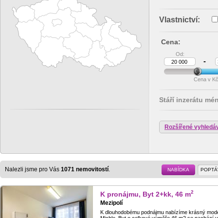
Vlastnictví:
Cena:
Od:
-
Cena v K
Stáří inzerátu mé
Rozšířené vyhledá
Nalezli jsme pro Vás
1071 nemovitostí
.
NABÍDKA
POPTÁ
2
K pronájmu, Byt 2+kk, 46 m
Mezipolí
K dlouhodobému podnájmu nabízíme krásný moderní