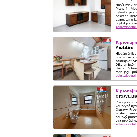
Nabízíme k pr
Prahy 4 – Mod
výhodou je sou
posezení nebo
samostatné lož
doplnit po doml
zobrazit detail
K pronájm
V úžlabině
Hledáte únik 
unikátní mezo
zamilujete? V
Díky umístění
hlavou. Zahra
ranní jógu, pr
zobrazit detail
K pronájm
Ostrava, Bl
Pronájem pros
velkorysé bydl
Ostravy. Pros
vestavěnými sp
celkový prost
dva neprůchozí
zobrazit detail