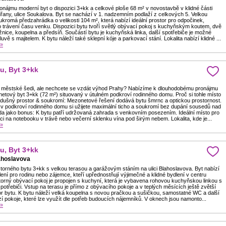
onájmu moderní byt o dispozici 3+kk a celkové ploše 68 m² v novostavbě v klidné části
řany, ulice Soukalova. Byt se nachází v 1. nadzemním podlaží z celkových 5. Velkou
kromá předzahrádka o velikosti 104 m², která nabízí ideální prostor pro odpočinek,
 trávení času venku. Dispozici bytu tvoří světlý obývací pokoj s kuchyňským koutem, dvě
nice, koupelna a předsíň. Součástí bytu je kuchyňská linka, další spotřebiče je možné
uvě s majitelem. K bytu náleží také sklepní kóje a parkovací stání. Lokalita nabízí klidné ...
 »
u, Byt 3+kk
z městské šedi, ale nechcete se vzdát výhod Prahy? Nabízíme k dlouhodobému pronájmu
netový byt 3+kk (72 m²) situovaný v útulném podkroví rodinného domu. Proč si tohle místo
zdušný prostor & soukromí: Mezonetové řešení dodává bytu šmrnc a optickou prostornost.
 v podkroví rodinného domu si užijete maximální ticho a soukromí bez dupání sousedů nad
da jako bonus: K bytu patří udržovaná zahrada s venkovním posezením. Ideální místo pro
áci na notebooku v trávě nebo večerní sklenku vína pod širým nebem. Lokalita, kde je...
 »
u, Byt 3+kk
ahoslavova
torného bytu 3+kk s velkou terasou a garážovým stáním na ulici Blahoslavova. Byt nabízí
ení pro rodinu nebo zájemce, kteří upřednostňují výjimečné a klidné bydlení v centru
torný obývací pokoj je propojen s kuchyní, která je vybavena rohovou kuchyňskou linkou s
otřebiči. Vstup na terasu je přímo z obývacího pokoje a v teplých měsících ještě zvětší
or bytu. K bytu náleží velká koupelna s novou pračkou a sušičkou, samostatné WC a další
 pokoje, které lze využít dle potřeb budoucích nájemníků. V oknech jsou namonto...
 »