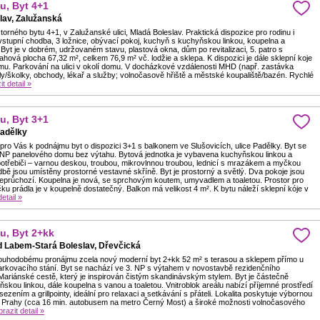
u, Byt 4+1
lav, Zalužanská
orného bytu 4+1, v Zalužanské ulici, Mladá Boleslav. Praktická dispozice pro rodinu i
vstupní chodba, 3 ložnice, obývací pokoj, kuchyň s kuchyňskou linkou, koupelna a
yt je v dobrém, udržovaném stavu, plastová okna, dům po revitalizaci, 5. patro s
hová plocha 67,32 m², celkem 76,9 m² vč. lodžie a sklepa. K dispozici je dále sklepní koje
mu. Parkování na ulici v okolí domu. V docházkové vzdálenosti MHD (např. zastávka
ly/školky, obchody, lékař a služby; volnočasově hřiště a městské koupaliště/bazén. Rychlé
t detail »
u, Byt 3+1
Padělky
e pro Vás k podnájmu byt o dispozici 3+1 s balkonem ve Slušovicích, ulice Padělky. Byt se
 NP panelového domu bez výtahu. Bytová jednotka je vybavena kuchyňskou linkou a
otřebiči – varnou deskou, troubou, mikrovlnnou troubou, lednicí s mrazákem a myčkou
bě jsou umístěny prostorné vestavné skříně. Byt je prostorný a světlý. Dva pokoje jsou
eprůchozí. Koupelna je nová, se sprchovým koutem, umyvadlem a toaletou. Prostor pro
ku prádla je v koupelně dostatečný. Balkon má velikost 4 m². K bytu náleží sklepní kóje v
etail »
u, Byt 2+kk
 Labem-Stará Boleslav, Dřevčická
ouhodobému pronájmu zcela nový moderní byt 2+kk 52 m² s terasou a sklepem přímo u
rkovacího stání. Byt se nachází ve 3. NP s výtahem v novostavbě rezidenčního
ariánské cestě, který je inspirován čistým skandinávským stylem. Byt je částečně
skou linkou, dále koupelna s vanou a toaletou. Vnitroblok areálu nabízí příjemné prostředí
sezením a grillpointy, ideální pro relaxaci a setkávání s přáteli. Lokalita poskytuje výbornou
 Prahy (cca 16 min. autobusem na metro Černý Most) a široké možnosti volnočasového
razit detail »