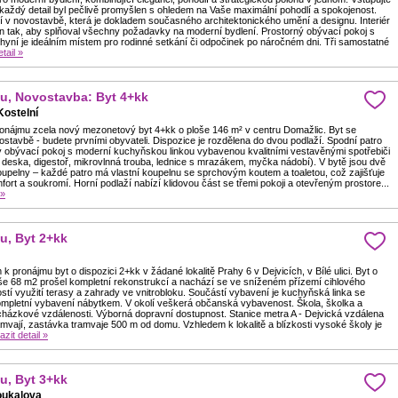
každý detail byl pečlivě promyšlen s ohledem na Vaše maximální pohodlí a spokojenost.
í v novostavbě, která je dokladem současného architektonického umění a designu. Interiér
en tak, aby splňoval všechny požadavky na moderní bydlení. Prostorný obývací pokoj s
hyní je ideálním místem pro rodinné setkání či odpočinek po náročném dni. Tři samostatné
tail »
u, Novostavba: Byt 4+kk
Kostelní
onájmu zcela nový mezonetový byt 4+kk o ploše 146 m² v centru Domažlic. Byt se
stavbě - budete prvními obyvateli. Dispozice je rozdělena do dvou podlaží. Spodní patro
ný obývací pokoj s moderní kuchyňskou linkou vybavenou kvalitními vestavěnými spotřebiči
 deska, digestoř, mikrovlnná trouba, lednice s mrazákem, myčka nádobí). V bytě jsou dvě
upelny – každé patro má vlastní koupelnu se sprchovým koutem a toaletou, což zajišťuje
ort a soukromí. Horní podlaží nabízí klidovou část se třemi pokoji a otevřeným prostore...
 »
u, Byt 2+kk
 pronájmu byt o dispozici 2+kk v žádané lokalitě Prahy 6 v Dejvicích, v Bílé ulici. Byt o
še 68 m2 prošel kompletní rekonstrukcí a nachází se ve sníženém přízemí cihlového
tí využití terasy a zahrady ve vnitrobloku. Součástí vybavení je kuchyňská linka se
kompletní vybavení nábytkem. V okolí veškerá občanská vybavenost. Škola, školka a
házkové vzdálenosti. Výborná dopravní dostupnost. Stanice metra A - Dejvická vzdálena
mvají, zastávka tramvaje 500 m od domu. Vzhledem k lokalitě a blízkosti vysoké školy je
azit detail »
u, Byt 3+kk
oukalova