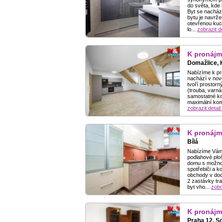
do světa, kde 
Byt se nacház
bytu je navrž
otevřenou kuc
lo...
zobrazit de
K pronájm
Domažlice, 
Nabízíme k pr
nachází v novo
tvoří prostor
(trouba, varná
samostatné ko
maximální komf
zobrazit detail
K pronájm
Bílá
Nabízíme Vám k
podlahové plo
domu s možnos
spotřebiči a 
obchody v doc
2 zastávky tra
byt vho...
zobr
K pronájm
Praha 12, S