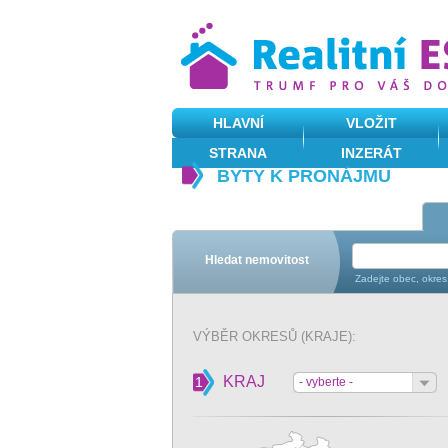
HLAVNÍ
VLOŽIT
STRANA
INZERÁT
BYTY K PRONÁJMU
Hledat nemovitost
Zadejte obec, okres
VÝBĚR OKRESŮ (KRAJE):
KRAJ
1
- vyberte -