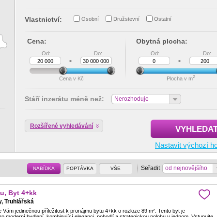
Vlastnictví:
Osobní
Družstevní
Ostatní
Cena:
Obytná plocha:
Od:
Do:
Od:
Do:
-
-
2
Cena v Kč
Plocha v m
Stáří inzerátu méně než:
Nerozhoduje
Rozšířené vyhledávání
VYHLEDA
Nastavit výchozí h
Seřadit
od nejnovějšího
NABÍDKA
POPTÁVKA
VŠE
u, Byt 4+kk
, Truhlářská
Vám jedinečnou příležitost k pronájmu bytu 4+kk o rozloze 89 m². Tento byt je
moderní bydlení, kombinující eleganci, pohodlí a strategickou polohu v jednom. Vstupujte