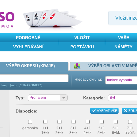
Vložit inz
PODROBNÉ
VLOŽIT
VAŠE
VYHLEDÁVÁNÍ
POPTÁVKU
NÁMĚTY
VÝBĚR OKRESŮ (KRAJE)
VÝBĚR OBLASTI V MAP
Hledat v okruhu:
funkce vypnuta
, kraj... (např: „STRAKONICE“)
Typ:
Pronájem
Kategorie:
Byt
Dispozice:
VYBRAT VŠE
ZRUŠ
garsonka
1+1
2+1
3+1
4+1
5+1
6+1
7+1
1+kk
2+kk
3+kk
4+kk
5+kk
6+kk
a větší