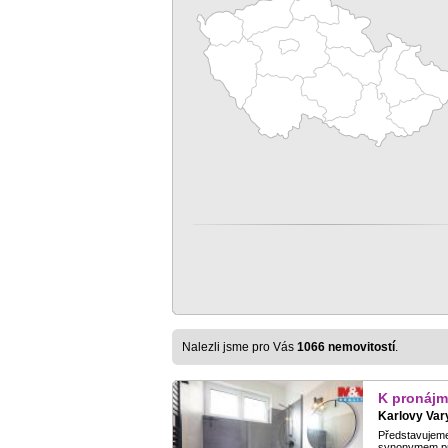
Nalezli jsme pro Vás
1066 nemovitostí
.
K pronájm
Karlovy Vary
Představujeme 
synonymem pro 