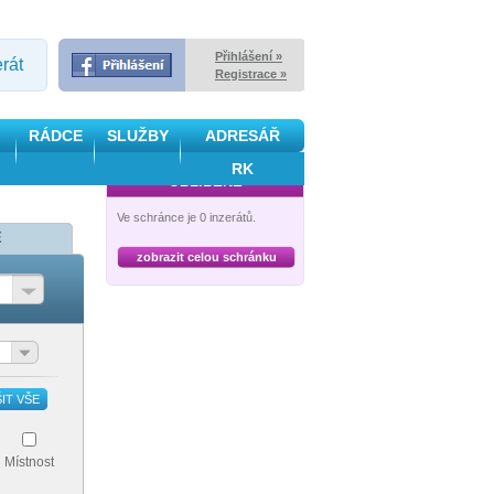
Přihlášení »
erát
Registrace »
RÁDCE
SLUŽBY
ADRESÁŘ
RK
OBLÍBENÉ
Ve schránce je 0 inzerátů.
Ě
zobrazit celou schránku
IT VŠE
Místnost