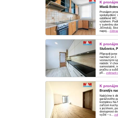
K pronájm
Mladá Boles
Pronájem prost
spolubydlení: 
oddělené WC. B
výtahem. Podla
v suterénu do
Jičínská), ško
napoj...
zobrazi
K pronájm
Slušovice, 
Připravili jsm
nachází ve 2.
vestavnými sp
nádobí. V chod
samostatné, n
pračku a sušič
pří...
zobrazit d
K pronájm
Brandýs nad
Nabízíme k dl
garážového pa
komplexu Na M
zařízen kuchyň
s jezírkem, po
dostupnost do
vyžití – c...
zob