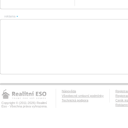
reklama
Nápověda
Registra
Všeobecné smluvní podmínky
Registra
Technická podpora
Ceník in
Copyright © (2011-2026) Realitní
Reklamní
Eso - Všechna práva vyhrazena.