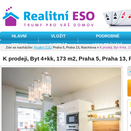
HLAVNÍ
VLOŽIT
PODROBNÉ
STRANA
INZERÁT
VYHLEDÁVÁNÍ
Zde se nacházíte:
Realitní ESO
Praha 5, Praha 13, Raichlova »
K prodeji, Byt 4+kk, 
K prodeji, Byt 4+kk, 173 m2, Praha 5, Praha 13,