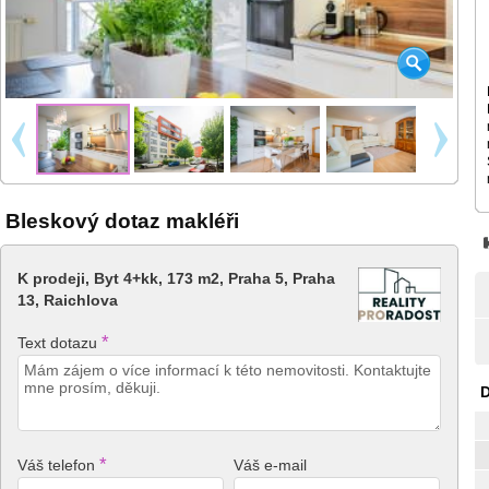
Bleskový dotaz makléři
K prodeji, Byt 4+kk, 173 m2, Praha 5, Praha
13, Raichlova
*
Text dotazu
D
*
Váš telefon
Váš e-mail