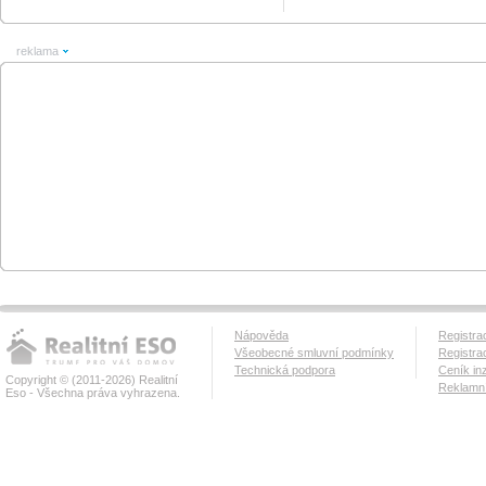
reklama
Nápověda
Registra
Všeobecné smluvní podmínky
Registra
Technická podpora
Ceník in
Copyright © (2011-2026) Realitní
Reklamní
Eso - Všechna práva vyhrazena.