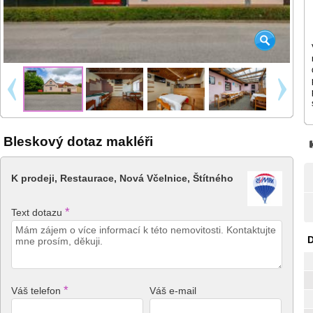
Bleskový dotaz makléři
K prodeji, Restaurace, Nová Včelnice, Štítného
*
Text dotazu
D
*
Váš telefon
Váš e-mail