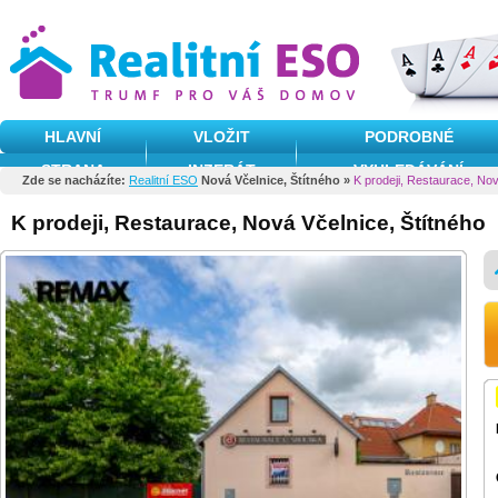
HLAVNÍ
VLOŽIT
PODROBNÉ
STRANA
INZERÁT
VYHLEDÁVÁNÍ
Zde se nacházíte:
Realitní ESO
Nová Včelnice, Štítného »
K prodeji, Restaurace, Nov
K prodeji, Restaurace, Nová Včelnice, Štítného