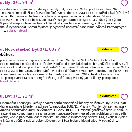
2
u, Byt 3+1, 94 m
ouhodobému pronájmu prostorný a světlý byt, dispozice 3+1 a podlahové ploše 94 m²,
3. nadzemním podlaží udržovaného činžovního domu s výtahem v prestižní lokalitě Prahy 1
v ulici Pštrossova. Jedinečná poloha v bezprostřední blízkosti nábřeží Vltavy,
strova Žofín a Národního divadla nabízí spojení klidného bydlení a veškerých výhod
V pěší dostupnosti se nachází školy, školky, restaurace, kavárny, kulturní zařízení i
anská vybavenost. Samozřejmostí je výborná dopravní dostupnost včetně tramvajových
 m...
zobrazit detail »
2
u, Novostavba: Byt 3+1, 68 m
exkluzivně
abčíkova
pracovna i místo pro společné rodinné chvíle. Světlý byt 3+1 v Nehvizdech nabízí
ní pro rodinu jen pár minut od Prahy. Hledáte domov, kde bude mít každý člen rodiny svůj
veň budete mít vše potřebné na dosah? Právě takové bydlení nabízí tento světlý byt 3+1 s
epem a vlastním parkovacím stáním v oblíbené části Nehvizd. Byt o celkové ploše 68,7 m²
 2. nadzemním podlaží moderního bytového domu z roku 2019. Praktická dispozice
cí pokoj, samostatnou kuchyň, ložnici, další pokoj vhodný jako dětský pokoj nebo
brazit detail »
2
u, Byt 3+1, 71 m
exkluzivně
ouhodobému podnájmu světlý a velmi dobře dispozičně řešený družstevní byt o velikosti
klidné a žádané lokalitě na adrese Adamovská 1061/11, Praha 4 Michle. Byt se nachází v
ovaného panelového domu s výtahem. HLAVNÍ BENEFIT: Vlastní garážové stání v ceně. K
yhrazené parkovací stání v samostatném zabezpečeném garážovém objektu přímo vedle
okalitě, kde je parkování často kritické, se jedná o mimořádný benefit. Klid, světlo a výhled
je krásně světlý a nabízí dokonalé soukromí bez hluku z hlavní ulice. V obytných ...
 »