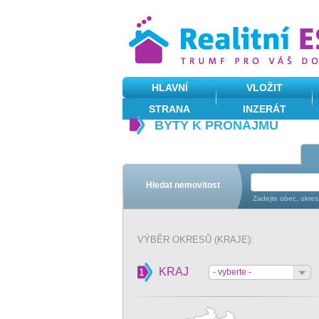
HLAVNÍ
VLOŽIT
STRANA
INZERÁT
BYTY K PRONÁJMU
Hledat nemovitost
Zadejte obec, okres
VÝBĚR OKRESŮ (KRAJE):
KRAJ
1
- vyberte -