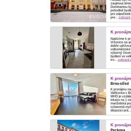
zaujmout tento
Dominantou by
pohodlné bydle
pro odpočinek.
pre...
zobrazit 
K pronájm
Nabízíme k pro
Vršovice na a
dobře udržova
velkoměstské 
výborný životní
bydlení ve vel
tro...
zobrazit d
K pronájm
Brno-střed
K pronájmu na
Vaňkovka v Br
MHD je vzdále
inkaso na 1 os
manželská post
vybavená myčk
dispozici prá..
K pronájm
Peckova