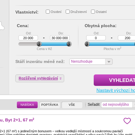
Vlastnictví:
Osobní
Družstevní
Ostatní
Cena:
Obytná plocha:
Od:
Do:
Od:
Do:
-
-
2
Cena v Kč
Plocha v m
Stáří inzerátu méně než:
Nerozhoduje
Rozšířené vyhledávání
VYHLEDA
Nastavit výchozí h
Seřadit
od nejnovějšího
NABÍDKA
POPTÁVKA
VŠE
2
u, Byt 2+1, 67 m
 2+1 (67 m²) s jedinečným bonusem – velkou vedlejší místností a soukromou pavlačí
který Vám nabídne dostatek prostoru, praktické uspořádání a něco navíc? Pak by Vás mohl