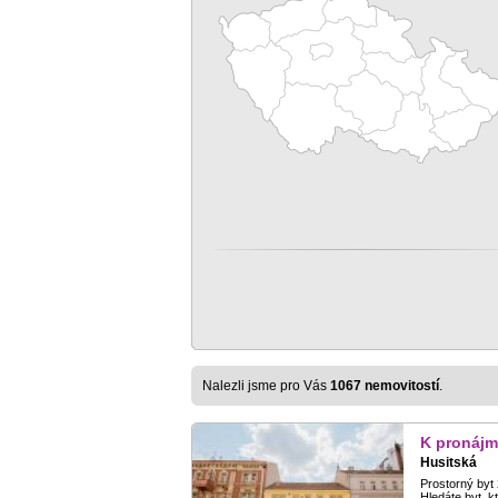
Nalezli jsme pro Vás
1067 nemovitostí
.
K pronájm
Husitská
Prostorný byt
Hledáte byt, 