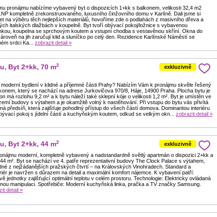
u pronájmu nabízíme vybavený byt o dispozicích 1+kk s balkonem, velikosti 32,4 m2
.NP kompletně zrekonstruovaného, luxusního činžovního domu v Karlíně. Dali jsme si
et na výběru těch nejlepších materiálů, hovoříme zde o podlahách z masivního dřeva a
ých italských dlažbách v koupelně. Byt tvoří obývací pokoj/ložnice s vybavenou
nkou, koupelna se sprchovým koutem a vstupní chodba s vestavěnou skříní. Okna do
zároveň na jih zaručují klid a sluníčko po celý den. Rezidence Karlínské Náměstí se
ém srdci Ka...
zobrazit detail »
2
u, Byt 2+kk, 70 m
exkluzivně
é moderní bydlení v klidné a příjemné části Prahy? Nabízím Vám k pronájmu skvěle řešený
lkonem, který se nachází na adrese Jurkovičova 970/8, Háje, 14900 Praha. Plocha bytu je
on má rozlohu 9,2 m² a k bytu náleží také sklepní kóje o velikosti 1,2 m². Byt je umístěn ve
emí budovy s výtahem a je okamžitě volný k nastěhování. Při vstupu do bytu vás přivítá
ná předsíň, která zajišťuje pohodlný přístup do všech částí domova. Dominantou interiéru
obývací pokoj s jídelní částí a kuchyňským koutem, odkud se velkým okn...
zobrazit detail »
2
u, Byt 2+kk, 44 m
exkluzivně
onájmu moderní, kompletně vybavený a nadstandardně světlý apartmán o dispozici 2+kk a
 44 m². Byt se nachází ve 4. patře reprezentativní budovy The Clock Palace s výtahem,
edné z nejžádanějších pražských čtvrtí – na Královských Vinohradech. Standard a
riér je navržen s důrazem na detail a maximální komfort nájemce. K vybavení patří:
vě jednotky zajišťující optimální teplotu v celém prostoru. Technologie: Elektricky ovládaná
nou manipulaci. Spotřebiče: Moderní kuchyňská linka, pračka a TV značky Samsung.
it detail »