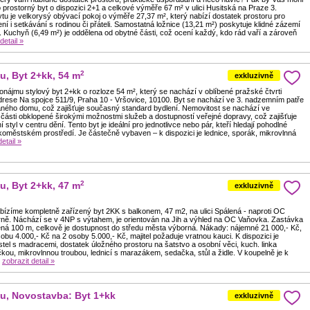
 prostorný byt o dispozici 2+1 a celkové výměře 67 m² v ulici Husitská na Praze 3.
tu je velkorysý obývací pokoj o výměře 27,37 m², který nabízí dostatek prostoru pro
ní i setkávání s rodinou či přáteli. Samostatná ložnice (13,21 m²) poskytuje klidné zázemí
 Kuchyň (6,49 m²) je oddělena od obytné části, což ocení každý, kdo rád vaří a zároveň
detail »
2
u, Byt 2+kk, 54 m
exkluzivně
nájmu stylový byt 2+kk o rozloze 54 m², který se nachází v oblíbené pražské čtvrti
drese Na spojce 511/9, Praha 10 - Vršovice, 10100. Byt se nachází ve 3. nadzemním patře
ného domu, což zajišťuje současný standard bydlení. Nemovitost se nachází ve
části obklopené širokými možnostmi služeb a dostupností veřejné dopravy, což zajišťuje
 styl v centru dění. Tento byt je ideální pro jednotlivce nebo pár, kteří hledají pohodlné
koměstském prostředí. Je částečně vybaven – k dispozici je lednice, sporák, mikrovlnná
etail »
2
u, Byt 2+kk, 47 m
exkluzivně
bízíme kompletně zařízený byt 2KK s balkonem, 47 m2, na ulici Spálená - naproti OC
ně. Náchází se v 4NP s výtahem, je orientován na Jih a výhled na OC Vaňovka. Zastávka
ná 100 m, celkově je dostupnost do středu města výborná. Nákady: nájemné 21 000,- Kč,
obu 4.000,- Kč na 2 osoby 5.000,- Kč, majitel požaduje vratnou kauci. K dispozici je
el s madracemi, dostatek úložného prostoru na šatstvo a osobní věci, kuch. linka
ou, mikrovlnnou troubou, lednicí s marazákem, sedačka, stůl a židle. V koupelně je k
.
zobrazit detail »
u, Novostavba: Byt 1+kk
exkluzivně