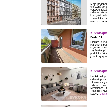
K dlouhodobém
umístěný ve 3
opravdu zálež
velkoformátov
kuchyňskou li
vnitrobloku a 
nachází v sam
K pronájm
Praha 11
Hledáte útuln
byt 2+kk s ba
59,66 m², balk
zvýšeném příz
prakticky řeše
je velkorysý 
K pronájm
Nabízíme k pr
celkové ploše
situované v j
vybavení: Inte
Klimatizace: D
okna pro snad
Nábyt...
zobraz