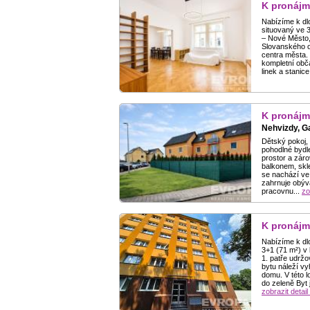
K pronájm
Nabízíme k dl
situovaný ve 
– Nové Město, 
Slovanského o
centra města. 
kompletní obč
linek a stanice
K pronájm
Nehvizdy, G
Dětský pokoj, 
pohodlné bydle
prostor a záro
balkonem, skl
se nachází ve
zahrnuje obýva
pracovnu...
zo
K pronájm
Nabízíme k dl
3+1 (71 m²) v 
1. patře udrž
bytu náleží v
domu. V této l
do zeleně Byt 
zobrazit detail