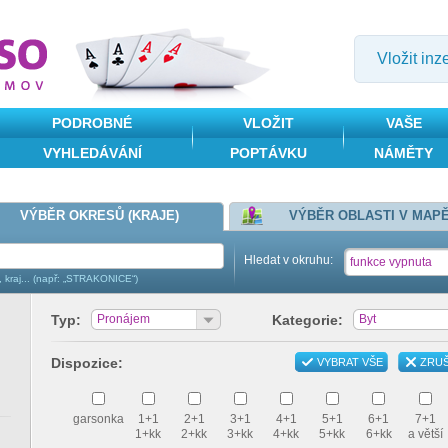
Vložit inz
PODROBNÉ
VLOŽIT
VAŠE
VYHLEDÁVÁNÍ
POPTÁVKU
NÁMĚTY
VÝBĚR OKRESŮ (KRAJE)
VÝBĚR OBLASTI V MAP
Hledat v okruhu:
funkce vypnuta
, kraj... (např: „STRAKONICE“)
Typ:
Pronájem
Kategorie:
Byt
Dispozice:
VYBRAT VŠE
ZRUŠ
garsonka
1+1
2+1
3+1
4+1
5+1
6+1
7+1
1+kk
2+kk
3+kk
4+kk
5+kk
6+kk
a větší