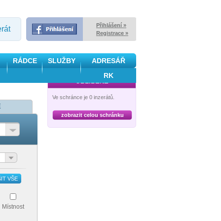
Přihlášení »
erát
Registrace »
RÁDCE
SLUŽBY
ADRESÁŘ
RK
OBLÍBENÉ
Ve schránce je 0 inzerátů.
Ě
zobrazit celou schránku
IT VŠE
Místnost