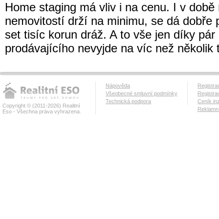
Home staging má vliv i na cenu. I v době r
nemovitostí drží na minimu, se dá dobře 
set tisíc korun dráž. A to vše jen díky pá
prodávajícího nevyjde na víc než několik t
Nápověda
Registra
Všeobecné smluvní podmínky
Registra
Technická podpora
Ceník in
Copyright © (2011-2026) Realitní
Reklamní
Eso - Všechna práva vyhrazena.