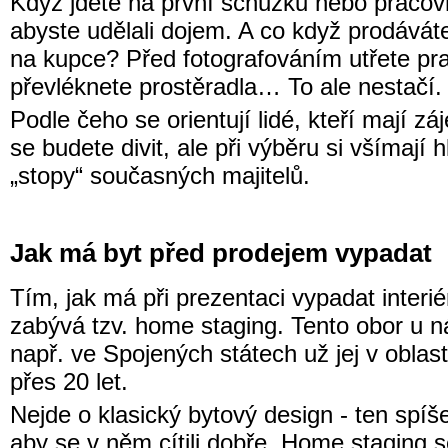
Když jdete na první schůzku nebo pracovn
abyste udělali dojem. A co když prodávát
na kupce? Před fotografováním utřete pra
převléknete prostěradla… To ale nestačí.
Podle čeho se orientují lidé, kteří mají 
se budete divit, ale při výběru si všímají 
„stopy“ současných majitelů.
Jak má byt před prodejem vypadat
Tím, jak má při prezentaci vypadat interi
zabývá tzv. home staging. Tento obor u ná
např. ve Spojených státech už jej v oblast
přes 20 let.
Nejde o klasický bytový design - ten spíš
aby se v něm cítili dobře. Home staging 