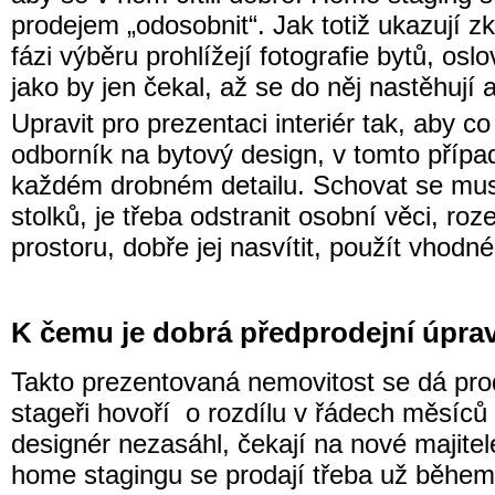
prodejem „odosobnit“. Jak totiž ukazují zk
fázi výběru prohlížejí fotografie bytů, oslo
jako by jen čekal, až se do něj nastěhují
Upravit pro prezentaci interiér tak, aby co
odborník na bytový design, v tomto případě
každém drobném detailu. Schovat se musej
stolků, je třeba odstranit osobní věci, ro
prostoru, dobře jej nasvítit, použít vhodn
K čemu je dobrá předprodejní úprav
Takto prezentovaná nemovitost se dá prod
stageři hovoří o rozdílu v řádech měsíců 
designér nezasáhl, čekají na nové majitele
home stagingu se prodají třeba už během 