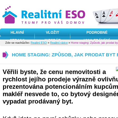
HLAVNÍ
VLOŽIT
PODROBNÉ
STRANA
INZERÁT
VYHLEDÁVÁNÍ
Zde se nacházíte:
Realitní ESO
»
Realitní rádce
»
Home staging: Způsob, jak prodat byt
HOME STAGING: ZPŮSOB, JAK PRODAT BYT R
Věřili byste, že cenu nemovitosti a
rychlost jejího prodeje výrazně ovlivň
prezentována potencionálním kupcům? 
makléř nesvede to, co bytový designér,
vypadat prodávaný byt.