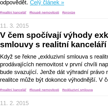
odpovědět.
Celý článek »
#realitní kancelář
#koupě nemovitosti
#provize
11. 3. 2015
V čem spočívají výhody exk
smlouvy s realitní kanceláří
Když se řekne „exkluzivní smlouva s realitn
prodávajících nemovitost v první chvíli n
bude svazující. Jenže dát výhradní právo n
realitce může být dokonce výhodnější. V
#realitní kancelář
#koupě nemovitosti
#exkluzivní smlouva
11. 2. 2015