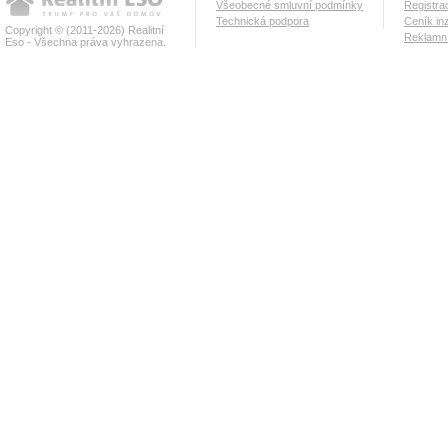
Všeobecné smluvní podmínky
Registra
Technická podpora
Ceník in
Copyright © (2011-2026) Realitní
Reklamní
Eso - Všechna práva vyhrazena.