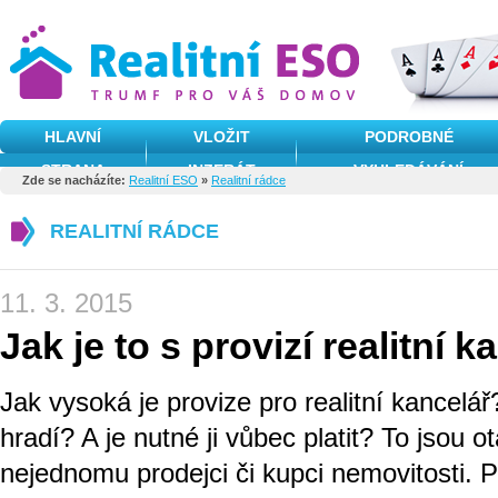
HLAVNÍ
VLOŽIT
PODROBNÉ
STRANA
INZERÁT
VYHLEDÁVÁNÍ
Zde se nacházíte:
Realitní ESO
»
Realitní rádce
REALITNÍ RÁDCE
11. 3. 2015
Jak je to s provizí realitní k
Jak vysoká je provize pro realitní kancelář
hradí? A je nutné ji vůbec platit? To jsou o
nejednomu prodejci či kupci nemovitosti. P