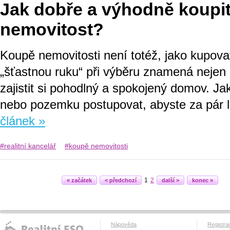
Jak dobře a výhodně koupi
nemovitost?
Koupě nemovitosti není totéž, jako kupova
„šťastnou ruku“ při výběru znamená nejen d
zajistit si pohodlný a spokojený domov. Ja
nebo pozemku postupovat, abyste za pár l
článek »
#realitní kancelář
#koupě nemovitosti
1
2
« začátek
< předchozí
další >
konec »
Nápověda
Registra