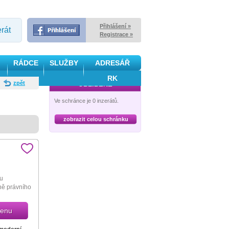
Přihlášení »
erát
Registrace »
RÁDCE
SLUŽBY
ADRESÁŘ
RK
zpět
OBLÍBENÉ
Ve schránce je 0 inzerátů.
zobrazit celou schránku
su
ně právního
cenu