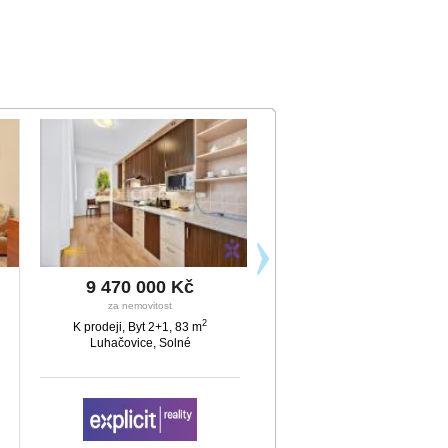
9 470 000 Kč
9 222 640 Kč
za nemovitost
za nemovitost
2
K prodeji, Byt 2+1, 83 m
K prodeji, Byt 3+kk, 96 m
Luhačovice, Solné
Zlín