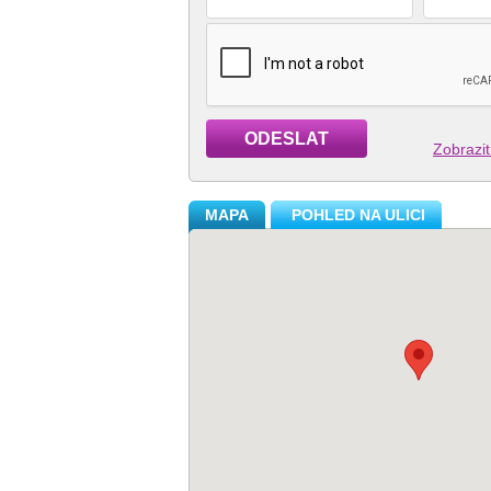
ODESLAT
Zobrazit
MAPA
POHLED NA ULICI