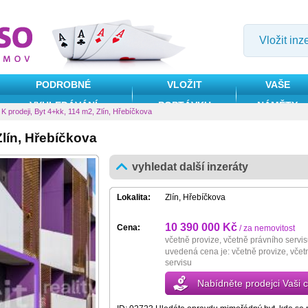
Vložit inz
PODROBNÉ
VLOŽIT
VAŠE
VYHLEDÁVÁNÍ
POPTÁVKU
NÁMĚTY
»
K prodeji, Byt 4+kk, 114 m2, Zlín, Hřebíčkova
Zlín, Hřebíčkova
vyhledat další inzeráty
Lokalita:
Zlín, Hřebíčkova
10 390 000 Kč
Cena:
/ za nemovitost
včetně provize, včetně právního servi
uvedená cena je: včetně provize, včet
servisu
Nabídněte prodejci Vaši 