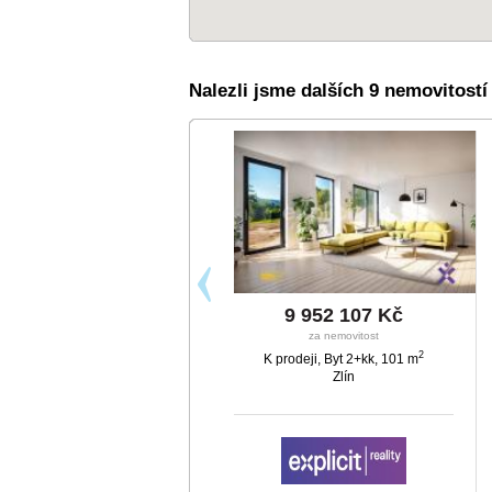
Nalezli jsme dalších 9 nemovitost
7 500 000 Kč
9 952 107 Kč
za nemovitost
za nemovitost
2
K prodeji, Byt 3+1
K prodeji, Byt 2+kk, 101 m
Zlín, Padělky IX
Zlín