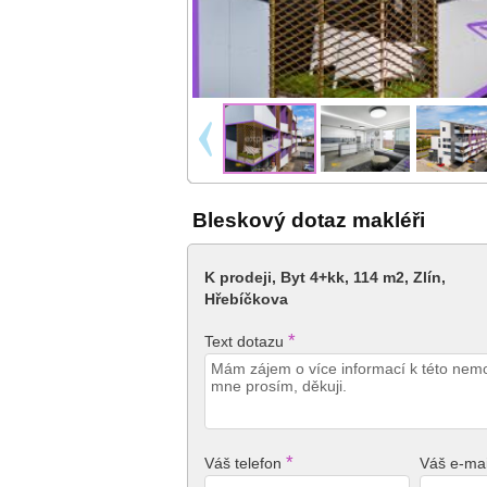
Bleskový dotaz makléři
K prodeji, Byt 4+kk, 114 m2, Zlín,
Hřebíčkova
*
Text dotazu
*
Váš telefon
Váš e-mai