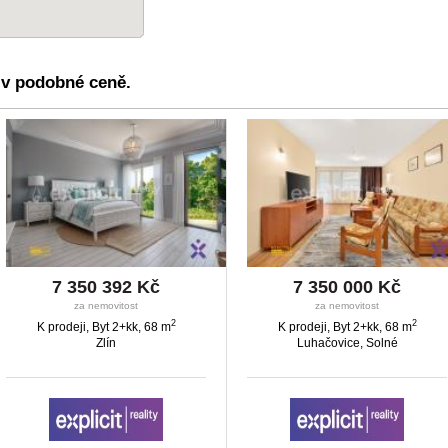
í v podobné ceně.
7 350 392 Kč
7 350 000 Kč
za nemovitost
za nemovitost
2
2
K prodeji, Byt 2+kk, 68 m
K prodeji, Byt 2+kk, 68 m
Zlín
Luhačovice, Solné